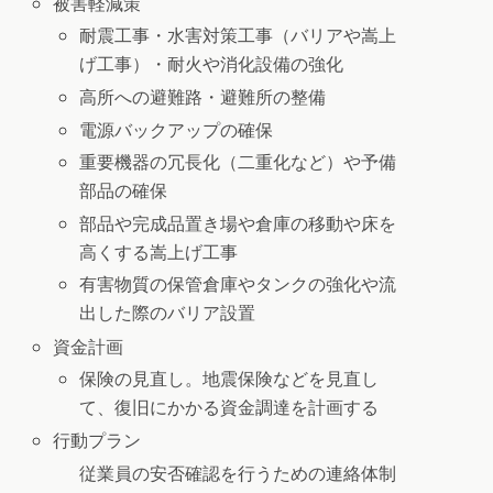
被害軽減策
耐震工事・水害対策工事（バリアや嵩上
げ工事）・耐火や消化設備の強化
高所への避難路・避難所の整備
電源バックアップの確保
重要機器の冗長化（二重化など）や予備
部品の確保
部品や完成品置き場や倉庫の移動や床を
高くする嵩上げ工事
有害物質の保管倉庫やタンクの強化や流
出した際のバリア設置
資金計画
保険の見直し。地震保険などを見直し
て、復旧にかかる資金調達を計画する
行動プラン
従業員の安否確認を行うための連絡体制