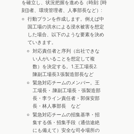
を確立し、状況把握を進める（時刻: [時
刻])者、環境管理者、人事部長など）:
行動プランを作成します。例えば中
国工場の洪水による浸水被害を想定
した場合、以下のような要素を決め
ていきます。
対応責任者と序列（出社できな
い人がいることを想定して複
数）を決定する。1.王工場長2.
陳副工場長3.張製造部長など
緊急対応チームのメンバー。王
工場長・.陳副工場長・張製造部
長・李ライン責任者・郭保安部
長・林人事部長 など
緊急対応チームの招集基準・招
集する係・招集手段（通信途絶
にも備えて）安全な司令場所の