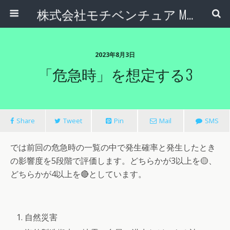
株式会社モチベンチュア Motiventure Inc.
2023年8月3日
「危急時」を想定する3
Share
Tweet
Pin
Mail
SMS
では前回の危急時の一覧の中で発生確率と発生したとき
の影響度を5段階で評価します。どちらかが3以上を🟡、
どちらかが4以上を🔴としています。
自然災害