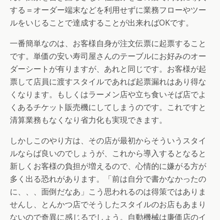
する＝オーダー端末などを利用せずに業務フローやツー
ルをいじることで達成することが出来ればOKです。
一番簡単なのは、お客様自身が注文伝票に起票すること
です。単価の安い寿司屋さんのテーブルにお好みのオー
ダーシートが有りますが、あれと同じです。お客様が起
票して店員に渡すスタイルであれば起票漏れはあり得な
くなります。もしくはラーメン店や立ち食いそば店でよ
くあるチケット販売機にしてしまうのです。これですと
清算業務もなくなり省力化も実現できます。
しかしこのやり方は、その店が最初からそういうスタイ
ルならば良いのでしょうが、これから導入するとなると
新しくお客様の負担が増えるので、心情的に嫌がる方が
多く出る恐れがあります。「前は自分で書かなかったの
に、、、面倒だなあ」こう思われるのは得策ではありま
せんし、とんかつ店でそうしたスタイルのお店もあまり
ないので奇異に感じるでしょう。自動機械は廉価店のイ