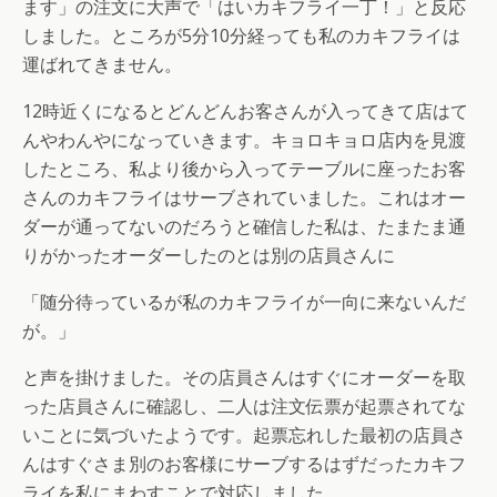
ます」の注文に大声で「はいカキフライ一丁！」と反応
しました。ところが5分10分経っても私のカキフライは
運ばれてきません。
12時近くになるとどんどんお客さんが入ってきて店はて
んやわんやになっていきます。キョロキョロ店内を見渡
したところ、私より後から入ってテーブルに座ったお客
さんのカキフライはサーブされていました。これはオー
ダーが通ってないのだろうと確信した私は、たまたま通
りがかったオーダーしたのとは別の店員さんに
「随分待っているが私のカキフライが一向に来ないんだ
が。」
と声を掛けました。その店員さんはすぐにオーダーを取
った店員さんに確認し、二人は注文伝票が起票されてな
いことに気づいたようです。起票忘れした最初の店員さ
んはすぐさま別のお客様にサーブするはずだったカキフ
ライを私にまわすことで対応しました。