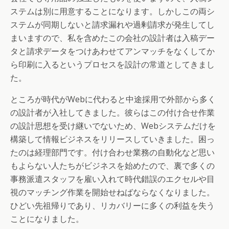
ステムは別に用意することになります。しかしこの両シ
ステムが同期しないと請求漏れや過剰請求が発生してし
まいますので、私を含めたこの会社の設計者は入稿デー
タと請求データをつけあわせてアンマッチをなくしてか
ら印刷に入るというプロセスを設計の常道としてきまし
た。
ところが時代がWebに代わると中途採用で外部から多く
の設計者が入社してきました。彼らはこの付け合せ作業
の設計思想を受け継いでないため、Webシステムだけを
構築して情報ビジネスをリリースしていきました。困っ
たのは経理部門です。付け合わせ業務の自動化など思い
もよらない人たちがビジネスを始めたので、裏で多くの
事務派遣スタッフを雇い入れて時代錯誤のエクセルや目
視のマッチング作業を開始せねばならなくなりました。
ひどい先祖帰りであり、リカバリーに多くの利益を失う
ことになりました。