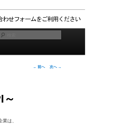
検
索
←
前へ
次へ
→
投
稿
I～
ナ
ビ
ゲ
企業は、
ー