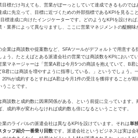
業目標だけ与えても、営業がぼーっとしていて達成できるものでは
達成に先立って、目標に近づくための外部指標であるKPIを見るこ
Iは目標達成に向けたインジケーターです。どのようなKPIを設けれ
業・業界によって異なりますし、ここに営業マネジメントの醍醐味
の企業は商談数や提案数など、SFAツールがデフォルトで用意する指
しょう。たとえばとある派遣会社の営業では商談数をKPIにおいて
営業マネージャーは「営業A君は今月5つの商談を抱えていて、B君
てB君には商談を増やすように指導している。」というでしょう。
、20%が成約するとすればA君は今月1件の受注を獲得することが期
いうことです。
は商談数と成約数に因果関係がある、という前提に立っています。
ば、成約率が変わらなければ成約数も倍になるということです。
企業のライバルの派遣会社は異なるKPIを設けています。それは
単
スタッフ紹介一番乗り回数
です。派遣会社というビジネスは実は会