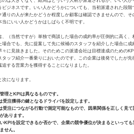
ものは大きくなく、結局はどういう人材が派遣されるか、いい人が
うビジネスです。いい人かどうかについても、当初派遣された段階
ク通りの人が来たかどうか程度しか顧客は確認できませんので、そ
本当にいい人かどうかはしばらく不明です。
は、（当然ですが）単独で商談した場合の成約率が圧倒的に高く、
た場合でも、先に提案して先に候補のスタッフを紹介した場合に成
早々に見抜きました。そのためこの派遣会社は目標達成のためのKP
スタッフ紹介一番乗りにおいたのです。この企業は後発でしたが先
猛追する営業力を獲得することになりました。
と次になります。
管理とKPIは異なるものです。
Iは受注獲得の鍵となるドライバを設定します。
Iは受注につながる行動で測定可能なもので、因果関係を正しく見て
があります。
いKPIを設定できるか否かで、企業の競争優位が決まるといっても
ません。