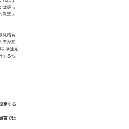
くればよ
では握っ
の派遣ス
相見積も
約率が高
Iを単独見
行する他
設定する
過言では