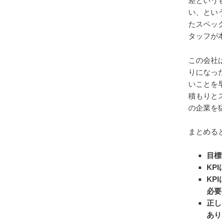
差という
い、とい
たスペッ
タッフが
この会社
りになっ
いことを
積もりと
の企業を
まとめる
目標
KP
KP
必要
正し
あり