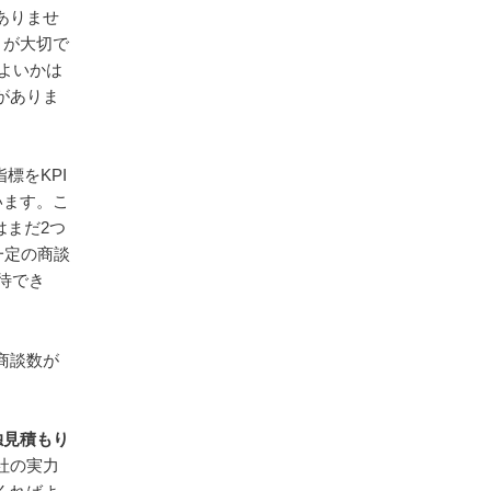
シ
ありませ
とが大切で
ョ
ばよいかは
ン
がありま
標をKPI
います。こ
はまだ2つ
一定の商談
待でき
商談数が
独見積もり
社の実力