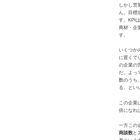
しかし営
ん。目標
す。KP
商材・企
す。
いくつか
に置くで
の企業の
だ。よっ
数のうち
る、とい
この企業
倍になれ
一方この
商談数
と