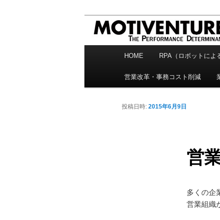
メ
企業活動を進化させるITコンサ
イ
ン
株式会社モチベンチ
コ
HOME
RPA（ロボットによ
メ
ン
営業改革・事務コスト削減
テ
イ
ン
ン
ツ
投稿日時:
2015年6月9日
へ
メ
移
ニ
動
営業
ュ
ー
多くの企
営業組織