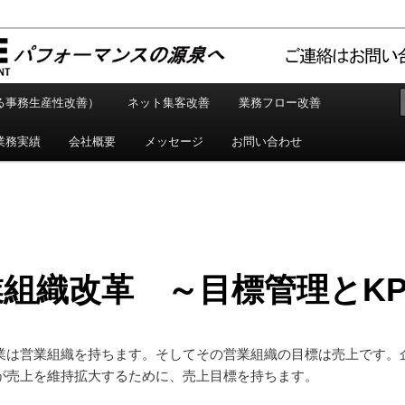
ルティング企業
ュア Motiventure Inc.
る事務生産性改善）
ネット集客改善
業務フロー改善
業務実績
会社概要
メッセージ
お問い合わせ
組織改革 ～目標管理とKP
業は営業組織を持ちます。そしてその営業組織の目標は売上です。
が売上を維持拡大するために、売上目標を持ちます。