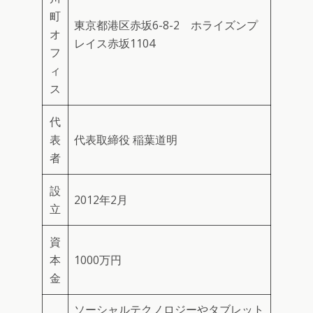
町
東京都港区赤坂6-8-2 ホライズンプ
オ
レイス赤坂1104
フ
ィ
ス
代
表
代表取締役 稲葉道明
者
設
2012年2月
立
資
本
1000万円
金
ソーシャルテクノロジーやタブレット