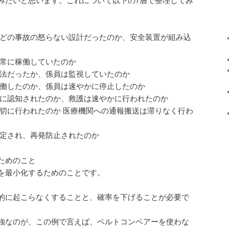
みたいと思います。これについて以下の7層で整理してみ
などの事故の怒らない設計だったのか、安全装置が組み込
正常に稼働していたのか
方法だったか、係員は監視していたのか
稼働したのか、係員は速やかに停止したのか
かに認知されたのか、救護は速やかに行われたのか
適切に行われたのか 医療機関への通報搬送は滞りなく行わ
特定され、再発防止されたのか
ためのこと
を最小化するためのことです。
的に起こらなくすることと、確率を下げることが必要で
強なのが、この例で言えば、ベルトコンベアーを使わな