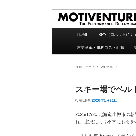
メ
サ
企業活動を進化させるITコンサ
イ
ブ
ン
コ
株式会社モチベンチ
コ
ン
HOME
RPA（ロボットによ
メ
ン
テ
営業改革・事務コスト削減
テ
ン
イ
ン
ツ
ン
ツ
へ
月別アーカイブ:
2026年1月
へ
移
メ
移
動
ニ
動
スキー場でベル
ュ
投稿日時:
2026年1月21日
ー
2025/12/29 北海道小樽市
れ、窒息により不幸にも命を