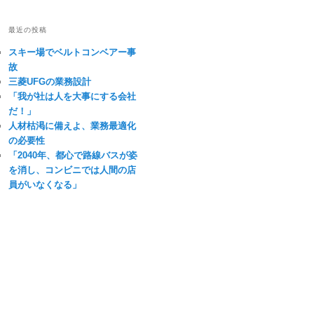
最近の投稿
スキー場でベルトコンベアー事
故
三菱UFGの業務設計
「我が社は人を大事にする会社
だ！」
人材枯渇に備えよ、業務最適化
の必要性
「2040年、都心で路線バスが姿
を消し、コンビニでは人間の店
員がいなくなる」