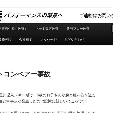
ルティング企業
ュア Motiventure Inc.
る事務生産性改善）
ネット集客改善
業務フロー改善
業務実績
会社概要
メッセージ
お問い合わせ
トコンベアー事故
の朝里川温泉
スキー場
で、5歳のお子さんが腕と服を巻き込ま
落とす事故が発生したのは記憶に新しいところです。