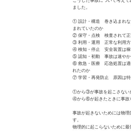
こうした事故について考えて
ました。
① 設計・構造 巻き込まれ
まれていたのか
② 保守・点検 検査されて
③ 利用・運用 正常な利用
④ 検知・停止 安全装置は
⑤ 認知・初動 事故は速や
⑥ 救急・医療 応急処置は
れたのか
⑦ 学習・再発防止 原因は
①から③が事故を起こさない
④から⑥が起きたときに事故
事故が起きないためには物理
す。
物理的に起こらないために最